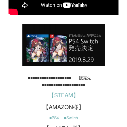
■■■■■■■■■■■■■■■■■■■ 販売先
■■■■■■■■■■■■■■■■■■■
【STEAM】
【AMAZON様】
■PS4
■Switch