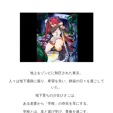
地上をゾンビに制圧された東京。
人々は地下通路に籠り、希望を失い、静寂の日々を過ごして
いた。
地下育ちの少女ひさこは、
ある老婆から「学校」の存在を耳にする。
学校とは、友と遊び学び、青春を過ごす、