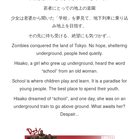
若者にとっての地上の楽園
少女は老婆から聞いた「学校」を夢見て、地下列車に乗り込
み地上を目指す。
その先に待ち受ける、絶望にも気づかず…
Zombies conquered the land of Tokyo. No hope, sheltering
underground, people lived quietly.
Hisako, a girl who grew up underground, heard the word
“school” from an old woman.
School is where children play and learn. It is a paradise for
young people. The best place to spend their youth.
Hisako dreamed of “school”, and one day, she was on an
underground train to go above ground. What awaits her?
Despair...